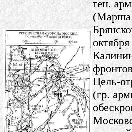
ген. ар
(Маршал
Брянско
октября
Калинин
фронтов
Цель-от
(гр. ар
обескро
Московс