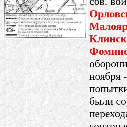
сов. во
Орловс
Малояр
Клинск
Фоминс
оборони
ноября 
попытки
были со
переход
контрна