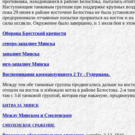
противника, находившиеся в районе Белостока, пытались отойт
Наступающим танковым группам при поддержке крупных воздуш
пока 29 июня в районе восточнее Белостока не была установлен
предпринимали отчаянные попытки прорваться на восток и на 
силы иссякли. Окружение было завершено, и 1 июля бои в этом
Оборона Брестской крепости
северо-западнее Минска
западнее Минска
юго-западнее Минска
Воспоминания коммандующего 2 Тг - Гудериана.
Между тем обе танковые группы продвигались дальше на восто
отошли на восток и избежали котла в районе Белостока. 2-я т
там с 3-й танковой группой, которая еще накануне, продвинув
БИТВА ЗА МИНСК
Между Минском и Смоленском
СМОЛЕНСКОЕ СРАЖЕНИЕ