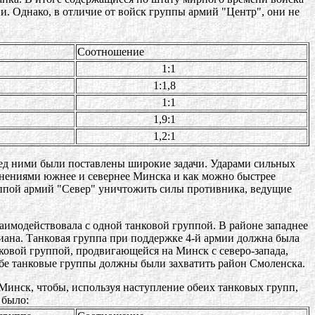
и. Однако, в отличие от войск группы армий "Центр", они не
Соотношение
1:1
1:1,8
1:1
1,9:1
1,2:1
ред ними были поставлены широкие задачи. Ударами сильных
инениями южнее и севернее Минска и как можно быстрее
ппой армий "Север" уничтожить силы противника, ведущие
аимодействовала с одной танковой группой. В районе западнее
риана. Танковая группа при поддержке 4-й армии должна была
ковой группой, продвигающейся на Минск с северо-запада,
обе танковые группы должны были захватить район Смоленска.
 Минск, чтобы, используя наступление обеих танковых групп,
 было: