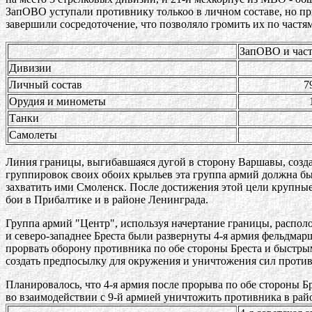
ЗапОВО уступали противнику толькоо в личном составе, но при
завершили сосредоточение, что позволяло громить их по частя
ЗапОВО и час
Дивизии
5
Личный состав
7914
Орудия и минометы
161
Танки
38
Самолеты
21
Линия границы, выгибавшаяся дугой в сторону Варшавы, созд
группировок своих обоих крыльев эта группа армий должна б
захватить ими Смоленск. После достижения этой цели крупны
бои в Прибалтике и в районе Ленинграда.
Группа армий "Центр", используя начертание границы, располо
и северо-западнее Бреста были развернуты 4-я армия фельдмар
прорвать оборону противника по обе стороны Бреста и быстры
создать предпосылку для окружения и уничтожения сил проти
Планировалось, что 4-я армия после прорыва по обе стороны Бр
во взаимодействии с 9-й армией уничтожить противника в рай