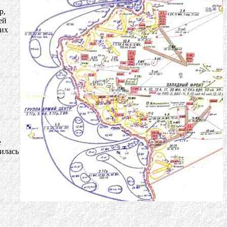
р,
ей
 их
е
илась