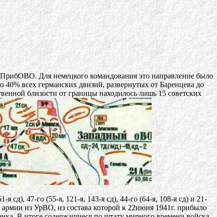
и ПрибОВО. Для немецкого командования это направление было
о 40% всех германских двизий, развернутых от Баренцева до
твенной близости от границы находилось лишь 15 советских
), 47-го (55-я, 121-я, 143-я сд), 44-го (64-я, 108-я сд) и 21-
-й армии из УрВО, из состава которой к 22июня 1941г. прибыло
танка. В итоге содержащиеся по штату мирного времени войска