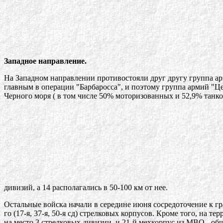
Западное направление.
На Западном направлении противостояли друг другу группа а
главным в операции "Барбаросса", и поэтому группа армий "Це
Черного моря ( в том числе 50% моторизованных и 52,9% танк
дивизий, а 14 располагались в 50-100 км от н
Остальные войска начали в середине июня сосредоточение к границ
го (17-я, 37-я, 50-я сд) стрелковых корпусов. Кроме того, на 
на место 3 стрелковых дивизии, и 21-й мехкорпус из МВО - об