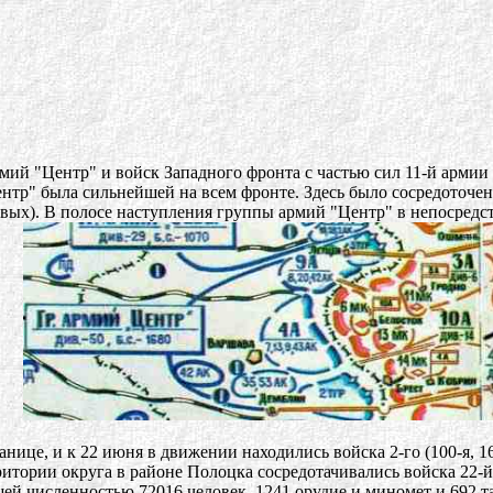
рмий "Центр" и войск Западного фронта с частью сил 11-й арми
нтр" была сильнейшей на всем фронте. Здесь было сосредоточен
овых). В полосе наступления группы армий "Центр" в непосредс
ее.
е, и к 22 июня в движении находились войска 2-го (100-я, 161-я сд
территории округа в районе Полоцка сосредотачивались войска 22
щей численностью 72016 человек, 1241 орудие и миномет и 692 