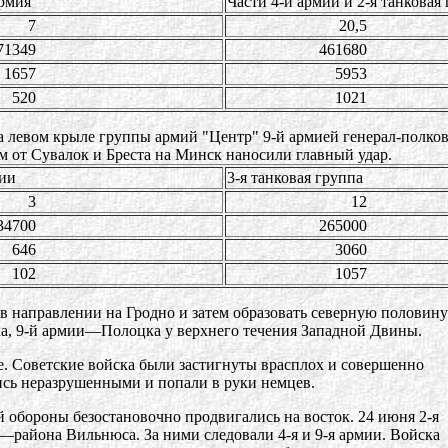
армия
Части 4-й армии и 2-я танковая
7
20,5
49
461680
57
5953
0
1021
 левом крыле группы армий "Центр" 9-й армией генерал-полков
м от Сувалок и Бреста на Минск наносили главный удар.
мии
3-я танковая группа
3
12
00
265000
6
3060
2
1057
в направлении на Гродно и затем образовать северную половин
ка, 9-й армии—Полоцка у верхнего течения Западной Двины.
 Советские войска были застигнуты врасплох и совершенно
ись неразрушенными и попали в руки немцев.
обороны безостановочно продвигались на восток. 24 июня 2-я
а—района Вильнюса. За ними следовали 4-я и 9-я армии. Войска