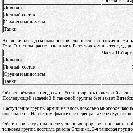
4-я советская 
Дивизии
Личный состав
713
Орудия и минометы
16
Танки
52
Аналогичная задача была поставлена перед расположенными на
Гота. Эти силы, расположенные в Белостокском выступе, ударо
Части 11-й ар
Дивизии
Личный состав
347
Орудия и минометы
64
Танки
10
Оба эти объединения должны были прорвать Советский фронт 
Последующей задачей 3-й танковой группы был захват Витебс
Наступление группы армий началось довольно многообещающе.
ошеломлены. На южном фланге все переправы через Буг остал
Обе танковые группы после успешных прорывов приграничной 
танковая группа достигла района Слонима, 3-я танковая групп