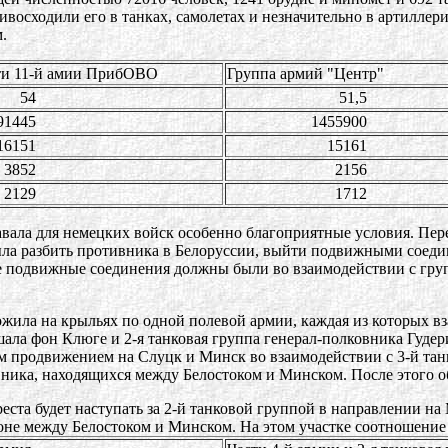
восходили его в танках, самолетах и незначительно в артиллери
м.
ти 11-й амии ПрибОВО
Группа армий "Центр"
4
51,5
45
1455900
51
15161
52
2156
29
1712
авала для немецких войск особенно благоприятные условия. Пе
ыла разбить противника в Белоруссии, выйти подвижными соед
е подвижные соединения должны были во взаимодействии с гру
жила на крыльях по одной полевой армии, каждая из которых вз
шала фон Клюге и 2-я танковая группа генерал-полковника Гуде
м продвижением на Слуцк и Минск во взаимодействии с 3-й тан
вника, находящихся между Белостоком и Минском. После этого 
еста будет наступать за 2-й танковой группой в направлении на
оне между Белостоком и Минском. На этом участке соотношение